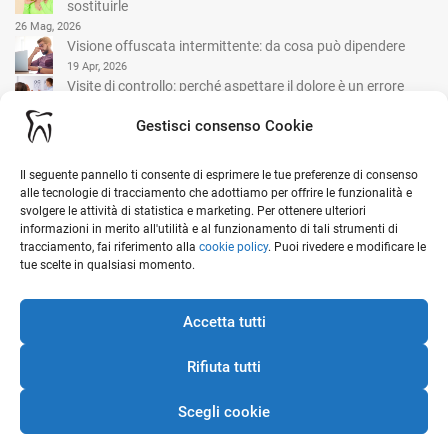
sostituirle
26 Mag, 2026
Visione offuscata intermittente: da cosa può dipendere
19 Apr, 2026
Visite di controllo: perché aspettare il dolore è un errore
comune
Gestisci consenso Cookie
15 Mar, 2026
Il seguente pannello ti consente di esprimere le tue preferenze di consenso
I nostri contatti
alle tecnologie di tracciamento che adottiamo per offrire le funzionalità e
svolgere le attività di statistica e marketing. Per ottenere ulteriori
informazioni in merito all'utilità e al funzionamento di tali strumenti di
tracciamento, fai riferimento alla
cookie policy
. Puoi rivedere e modificare le
Viale G. Garibaldi, 1 - 20841 Carate Brianza (MB)
tue scelte in qualsiasi momento.
Ottieni indicazioni stradali sulla mappa
0362 912 152
Accetta tutti
info@studiomedicoselvini.it
Rifiuta tutti
Scegli cookie
Direttore Sanitario: Dott. Gionata Francesco Paolo Bozzi - Responsabile
Odontoiatria: Dott. Simone Selvini - Aut. San. n. I-171/2022 - P.IVA