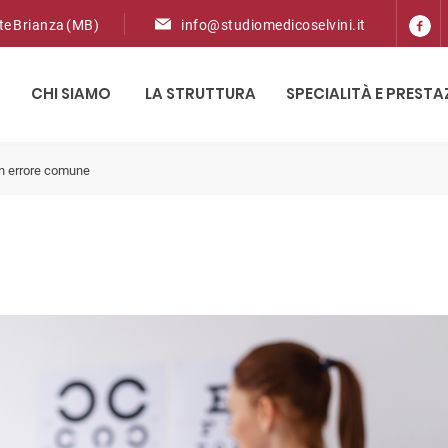
ate Brianza (MB)
info@studiomedicoselvini.it
CHI SIAMO
LA STRUTTURA
SPECIALITÀ E PRESTA
 un errore comune