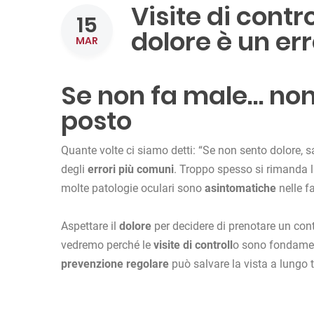
Visite di contr
15
dolore è un e
MAR
Se non fa male… non 
posto
Quante volte ci siamo detti: “Se non sento dolore, s
degli
errori più comuni
. Troppo spesso si rimanda la
molte patologie oculari sono
asintomatiche
nelle fa
Aspettare il
dolore
per decidere di prenotare un contr
vedremo perché le
visite di controll
o sono fondamen
prevenzione regolare
può salvare la vista a lungo 