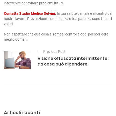
intervenire per evitare problemi futuri.
Contatta Studio Medico Selvini
:
la tua salute dentale è al centro del
nostro lavoro. Prevenzione, competenza e trasparenza sono i nostri
valori.
Non aspettare che qualcosa si rompa: controlla oggi per sorridere
meglio domani.
N
Previous Post
a
Visione offuscata intermittente:
v
da cosa può dipendere
i
g
a
z
i
o
Articoli recenti