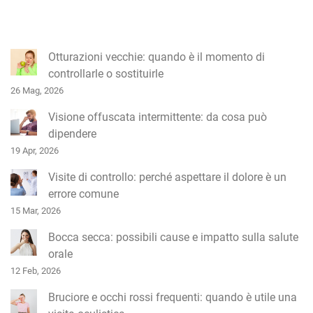
n
e
a
Otturazioni vecchie: quando è il momento di
r
controllarle o sostituirle
t
26 Mag, 2026
i
Visione offuscata intermittente: da cosa può
c
dipendere
o
19 Apr, 2026
l
Visite di controllo: perché aspettare il dolore è un
i
errore comune
15 Mar, 2026
Bocca secca: possibili cause e impatto sulla salute
orale
12 Feb, 2026
Bruciore e occhi rossi frequenti: quando è utile una