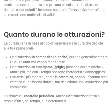
un’otturazione comporta sempre una piccola perdita di tessuto
dentale sano, quindi è bene non sostituirla “
preventivamente
”, ma
solo se ci sono motivi clinici validi.
Quanto durano le otturazioni?
La durata varia in base al tipo di materiale e alla cura che dedichi
alla tua igiene orale:
Le otturazioni in
composito (bianche)
durano generalmente tra
i 5 e i 15 anni, ma vanno monitorate.
Le otturazioni in
amalgama (grigie)
possono durare anche 20
anni o più, ma con il tempo possono corrodersi o danneggiarsi.
I materiali più moderni, come la
ceramica
, hanno un’ottima resa
estetica e una buona durata, ma richiedono una lavorazione più
complessa.
La chiave è il
controllo periodico
. Anche un’otturazione fatta a
regola d’arte, nel tempo, può deteriorarsi.