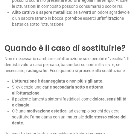
possono scurirsi o presentare bordi irregolari nel tempo. Anche
le otturazioni in composito possono consumarsi o scolorirsi.
Alito cattivo o sapore metallico:
se avverti un odore sgradevole
o un sapore strano in bocca, potrebbe esserci un’infiltrazione
batterica sotto l’otturazione.
Quando è il caso di sostituirle?
Non è necessario cambiare un’otturazione solo perché è “vecchia”. Il
dentista valuta caso per caso, basandosi su controlli visivi e, se
necessario,
radiografie
. Ecco quando si procede alla sostituzione:
L’
otturazione è danneggiata o non più sigillante
.
Si evidenzia una
carie secondaria sotto o attorno
all’otturazione.
Il paziente lamenta sintomi fastidiosi, come
dolore, sensibilità
o disagio.
C’è una
motivazione estetica
, ad esempio per chi desidera
sostituire l’amalgama con un materiale dello
stesso colore del
dente.
Un aspetto importante da considerare è che rimuovere