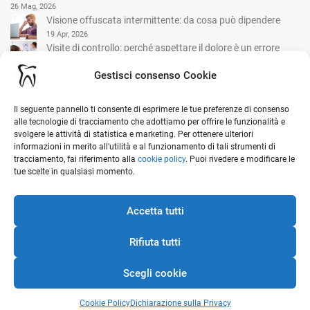
26 Mag, 2026
Visione offuscata intermittente: da cosa può dipendere
19 Apr, 2026
Visite di controllo: perché aspettare il dolore è un errore
comune
Gestisci consenso Cookie
15 Mar, 2026
Il seguente pannello ti consente di esprimere le tue preferenze di consenso
I nostri contatti
alle tecnologie di tracciamento che adottiamo per offrire le funzionalità e
svolgere le attività di statistica e marketing. Per ottenere ulteriori
informazioni in merito all'utilità e al funzionamento di tali strumenti di
Viale G. Garibaldi, 1 - 20841 Carate Brianza (MB)
tracciamento, fai riferimento alla
cookie policy
. Puoi rivedere e modificare le
tue scelte in qualsiasi momento.
Ottieni indicazioni stradali sulla mappa
0362 912 152
Accetta tutti
info@studiomedicoselvini.it
Rifiuta tutti
Scegli cookie
Direttore Sanitario: Dott. Gionata Francesco Paolo Bozzi - Responsabile
Odontoiatria: Dott. Simone Selvini - Aut. San. n. I-171/2022 - P.IVA
Cookie Policy
Dichiarazione sulla Privacy
11730530968 -
Privacy Policy
-
Cookie Policy