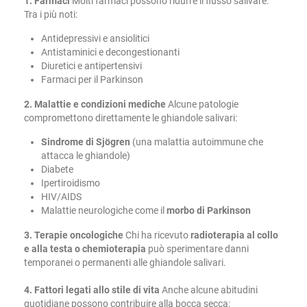
1. Farmaci
Molti farmaci possono ridurre il flusso salivare.
Tra i più noti:
Antidepressivi e ansiolitici
Antistaminici e decongestionanti
Diuretici e antipertensivi
Farmaci per il Parkinson
2. Malattie e condizioni mediche
Alcune patologie
compromettono direttamente le ghiandole salivari:
Sindrome di Sjögren
(una malattia autoimmune che
attacca le ghiandole)
Diabete
Ipertiroidismo
HIV/AIDS
Malattie neurologiche come il
morbo di Parkinson
3. Terapie oncologiche
Chi ha ricevuto
radioterapia al collo
e alla testa o chemioterapia
può sperimentare danni
temporanei o permanenti alle ghiandole salivari.
4. Fattori legati allo stile di vita
Anche alcune abitudini
quotidiane possono contribuire alla bocca secca: