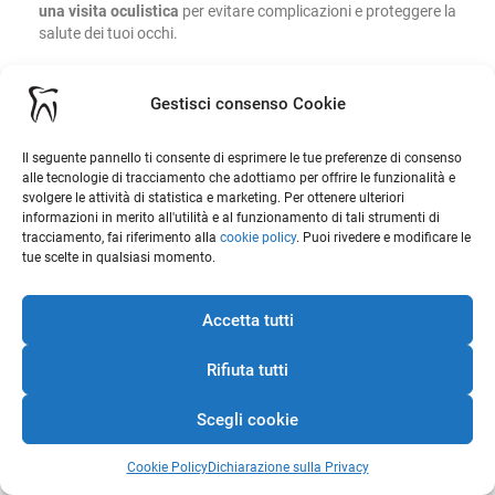
una visita oculistica
per evitare complicazioni e proteggere la
salute dei tuoi occhi.
Gestisci consenso Cookie
Le cause più comuni di
bruciore e occhi rossi
Il seguente pannello ti consente di esprimere le tue preferenze di consenso
alle tecnologie di tracciamento che adottiamo per offrire le funzionalità e
Il bruciore e l’arrossamento degli occhi possono avere
origini
svolgere le attività di statistica e marketing. Per ottenere ulteriori
molto diverse
. Ecco le più frequenti:
informazioni in merito all'utilità e al funzionamento di tali strumenti di
tracciamento, fai riferimento alla
cookie policy
. Puoi rivedere e modificare le
Allergie stagionali o ambientali:
polline, acari della
tue scelte in qualsiasi momento.
polvere, peli di animali o smog possono scatenare
reazioni allergiche, spesso accompagnate da prurito e
Accetta tutti
lacrimazione.
Sindrome dell’occhio secco:
una
delle cause più comuni, soprattutto
Rifiuta tutti
con l’avanzare dell’età o in ambienti
con aria condizionata. Gli occhi non
Scegli cookie
Contattaci!
producono abbastanza lacrime o il
film lacrimale non è di buona
Cookie Policy
Dichiarazione sulla Privacy
qualità.