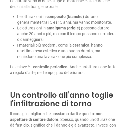
La durata varia in base al tipo di materiale e alla cura che
dedichi alla tua igiene orale:
Le otturazioni in
composito (bianche)
durano
generalmente tra i 5 e i 15 anni, ma vanno monitorate.
Le otturazioni in
amalgama (grigie)
possono durare
anche 20 anni o più, ma con il tempo possono corrodersi
o danneggiarsi.
I materiali più moderni, come la
ceramica
, hanno
un’ottima resa estetica e una buona durata, ma
richiedono una lavorazione più complessa.
La chiave è il
controllo periodico
. Anche un’otturazione fatta
a regola d’arte, nel tempo, può deteriorarsi.
Un controllo all’anno toglie
l’infiltrazione di torno
Il consiglio migliore che possiamo darti è questo:
non
aspettare di sentire dolore
. Spesso, quando un’otturazione
dà fastidio, significa che il danno è già avanzato. Invece, con