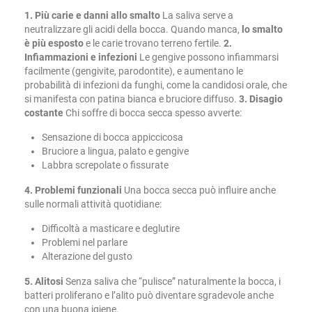
1. Più carie e danni allo smalto
La saliva serve a
neutralizzare gli acidi della bocca. Quando manca,
lo smalto
è più esposto
e le carie trovano terreno fertile.
2.
Infiammazioni e infezioni
Le gengive possono infiammarsi
facilmente (gengivite, parodontite), e aumentano le
probabilità di infezioni da funghi, come la candidosi orale, che
si manifesta con patina bianca e bruciore diffuso.
3. Disagio
costante
Chi soffre di bocca secca spesso avverte:
Sensazione di bocca appiccicosa
Bruciore a lingua, palato e gengive
Labbra screpolate o fissurate
4. Problemi funzionali
Una bocca secca può influire anche
sulle normali attività quotidiane:
Difficoltà a masticare e deglutire
Problemi nel parlare
Alterazione del gusto
5. Alitosi
Senza saliva che “pulisce” naturalmente la bocca, i
batteri proliferano e l’alito può diventare sgradevole anche
con una buona igiene.