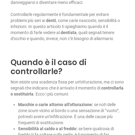
danneggiarsi o diventare meno efficaci.
Controllarle regolarmente è fondamentale per evitare
problemi più seri ai
denti
, come carie nascoste, sensibilità o
infezioni. In questo articolo ti spieghiamo quando è il
momento di farle vedere al
dentista
, quali segnali tenere
d’occhio e quando, invece, non c’è bisogno di allarmarsi.
Quando è il caso di
controllarle?
Non esiste una scadenza fissa per un’otturazione, ma ci sono
segnali che indicano che è arrivato il momento di
controllarla
o sostituirla
. Ecco i più comuni:
Macchie o carie attorno all’otturazione:
se noti delle
zone scure vicino al bordo o una sensazione di “vuoto”,
potresti avere un’infiltrazione. È una delle cause più
frequenti di sostituzione.
Sensibilità al caldo o al freddo:
se bere qualcosa di
freddo ti fa saltare sulla sedia, è il momento di far