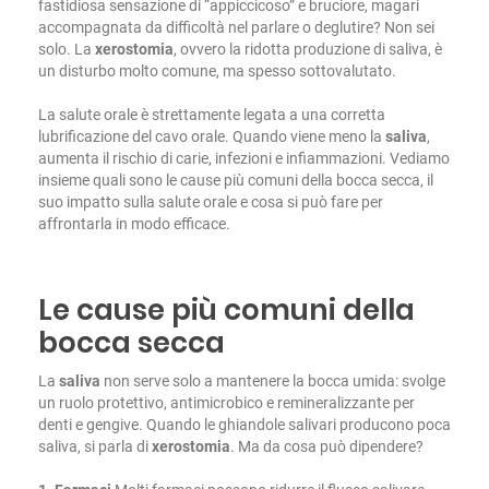
fastidiosa sensazione di “appiccicoso” e bruciore, magari
accompagnata da difficoltà nel parlare o deglutire? Non sei
solo. La
xerostomia
, ovvero la ridotta produzione di saliva, è
un disturbo molto comune, ma spesso sottovalutato.
La salute orale è strettamente legata a una corretta
lubrificazione del cavo orale. Quando viene meno la
saliva
,
aumenta il rischio di carie, infezioni e infiammazioni. Vediamo
insieme quali sono le cause più comuni della bocca secca, il
suo impatto sulla salute orale e cosa si può fare per
affrontarla in modo efficace.
Le cause più comuni della
bocca secca
La
saliva
non serve solo a mantenere la bocca umida: svolge
un ruolo protettivo, antimicrobico e remineralizzante per
denti e gengive. Quando le ghiandole salivari producono poca
saliva, si parla di
xerostomia
. Ma da cosa può dipendere?