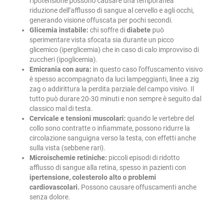
l’ipotensione possono causare una temporanea
riduzione dell’afflusso di sangue al cervello e agli occhi,
generando visione offuscata per pochi secondi.
Glicemia instabile:
chi soffre di
diabete
può
sperimentare vista sfocata sia durante un picco
glicemico (iperglicemia) che in caso di calo improvviso di
zuccheri (ipoglicemia).
Emicrania con aura:
in questo caso l’offuscamento visivo
è spesso accompagnato da luci lampeggianti, linee a zig
zag o addirittura la perdita parziale del campo visivo. Il
tutto può durare 20-30 minuti e non sempre è seguito dal
classico mal di testa.
Cervicale e tensioni muscolari:
quando le vertebre del
collo sono contratte o infiammate, possono ridurre la
circolazione sanguigna verso la testa, con effetti anche
sulla vista (sebbene rari).
Microischemie retiniche:
piccoli episodi di ridotto
afflusso di sangue alla retina, spesso in pazienti con
ipertensione, colesterolo alto o problemi
cardiovascolari.
Possono causare offuscamenti anche
senza dolore.