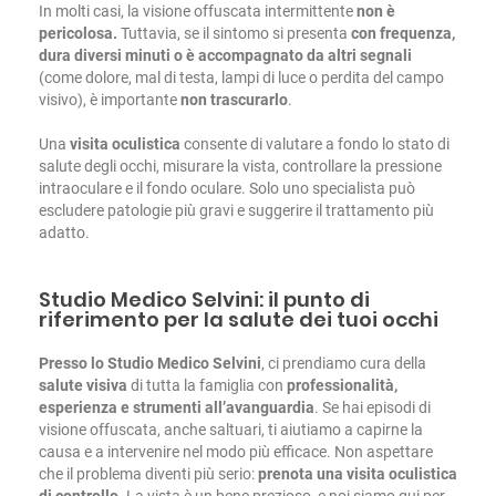
In molti casi, la visione offuscata intermittente
non è
pericolosa.
Tuttavia, se il sintomo si presenta
con frequenza,
dura diversi minuti o è accompagnato da altri segnali
(come dolore, mal di testa, lampi di luce o perdita del campo
visivo), è importante
non trascurarlo
.
Una
visita oculistica
consente di valutare a fondo lo stato di
salute degli occhi, misurare la vista, controllare la pressione
intraoculare e il fondo oculare. Solo uno specialista può
escludere patologie più gravi e suggerire il trattamento più
adatto.
Studio Medico Selvini: il punto di
riferimento per la salute dei tuoi occhi
Presso lo Studio Medico Selvini
, ci prendiamo cura della
salute visiva
di tutta la famiglia con
professionalità,
esperienza e strumenti all’avanguardia
. Se hai episodi di
visione offuscata, anche saltuari, ti aiutiamo a capirne la
causa e a intervenire nel modo più efficace.
Non aspettare
che il problema diventi più serio:
prenota una visita oculistica
di controllo
. La vista è un bene prezioso, e noi siamo qui per