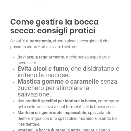
Come gestire la bocca
secca: consigli pratici
Se soffri di
xerostomia
, ci sono alcuni accorgimenti che
possono aiutare ad alleviare i sintomi:
Bevi acqua regolarmente
, anche senza aspettare di
avere sete.
Evita alcol e fumo
, che disidratano e
irritano le mucose.
Mastica gomme o caramelle
senza
zucchero per stimolare la
salivazione.
Usa prodotti specifici per idratare la bocca
, come spray,
gel o collutori senza alcool formulati per la bocca secca.
Mantieni un’igiene orale impeccabile
, spazzolando
denti e lingua con uno spazzolino morbido e usando filo
interdentale.
Proteggi la bocca durante la notte
, magari usando