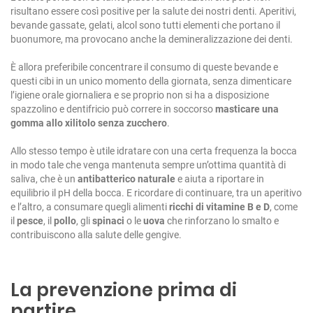
risultano essere così positive per la salute dei nostri denti. Aperitivi,
bevande gassate, gelati, alcol sono tutti elementi che portano il
buonumore, ma provocano anche la demineralizzazione dei denti.
È allora preferibile concentrare il consumo di queste bevande e
questi cibi in un unico momento della giornata, senza dimenticare
l’igiene orale giornaliera e se proprio non si ha a disposizione
spazzolino e dentifricio può correre in soccorso
masticare una
gomma allo xilitolo senza zucchero
.
Allo stesso tempo è utile idratare con una certa frequenza la bocca
in modo tale che venga mantenuta sempre un’ottima quantità di
saliva, che è un
antibatterico naturale
e aiuta a riportare in
equilibrio il pH della bocca. E ricordare di continuare, tra un aperitivo
e l’altro, a consumare quegli alimenti
ricchi di vitamine B
e D
, come
il
pesce
, il
pollo
, gli
spinaci
o le
uova
che rinforzano lo smalto e
contribuiscono alla salute delle gengive.
La prevenzione prima di
partire