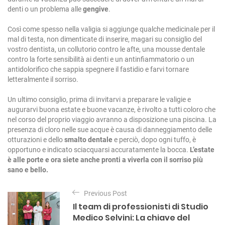
denti o un problema alle
gengive
.
Così come spesso nella valigia si aggiunge qualche medicinale per il
mal di testa, non dimenticate di inserire, magari su consiglio del
vostro dentista, un collutorio contro le afte, una mousse dentale
contro la forte sensibilità ai denti e un antinfiammatorio o un
antidolorifico che sappia spegnere il fastidio e farvi tornare
letteralmente il sorriso.
Un ultimo consiglio, prima di invitarvi a preparare le valigie e
augurarvi buona estate e buone vacanze, è rivolto a tutti coloro che
nel corso del proprio viaggio avranno a disposizione una piscina. La
presenza di cloro nelle sue acque è causa di danneggiamento delle
otturazioni e dello
smalto dentale
e perciò, dopo ogni tuffo, è
opportuno e indicato sciacquarsi accuratamente la bocca.
L’estate
è alle porte e ora siete anche pronti a viverla con il sorriso più
sano e bello.
N
Previous Post
a
Il team di professionisti di Studio
v
Medico Selvini: La chiave del