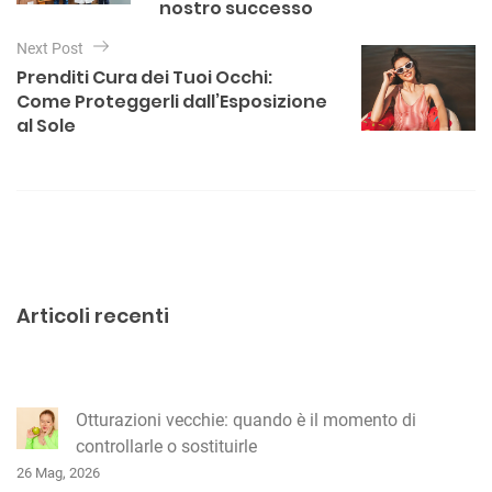
i
nostro successo
g
Next Post
a
Prenditi Cura dei Tuoi Occhi:
Come Proteggerli dall’Esposizione
z
al Sole
i
o
n
e
a
r
Articoli recenti
t
i
c
Otturazioni vecchie: quando è il momento di
o
controllarle o sostituirle
l
26 Mag, 2026