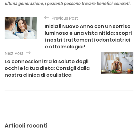
ultima generazione, i pazienti possono trovare benefici concreti.
N
Previous Post
a
Inizia il Nuovo Anno con un sorriso
v
luminoso e una vista nitida: scopri
i
i nostri trattamenti odontoiatrici
e oftalmologici!
g
Next Post
a
Le connessioni tra la salute degli
z
occhi e la tua dieta: Consigli dalla
nostra clinica di oculistica
i
o
n
e
a
r
Articoli recenti
t