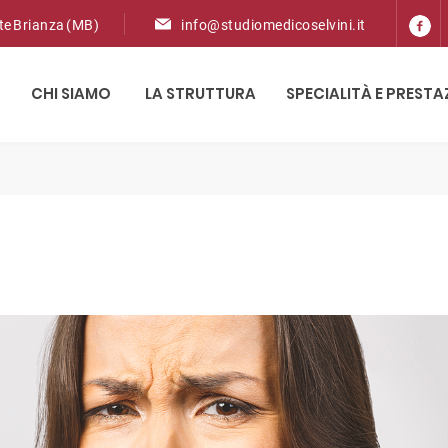
ate Brianza (MB)
info@studiomedicoselvini.it
CHI SIAMO
LA STRUTTURA
SPECIALITÀ E PRESTA