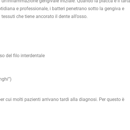
o un’infiammazione gengivale iniziale. Quando la placca e il tart
idiana e professionale, i batteri penetrano sotto la gengiva e
i tessuti che tiene ancorato il dente all’osso.
o del filo interdentale
nghi”)
 cui molti pazienti arrivano tardi alla diagnosi. Per questo è