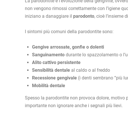
La parodontite è l’evoluzione della gengivite, ovver
non vengono rimossi correttamente con l’igiene quot
iniziano a danaggiare il
parodonto
, cioè l’insieme d
I sintomi più comuni della parodontite sono:
Gengive arrossate, gonfie o dolenti
Sanguinamento
durante lo spazzolamento o l’us
Alito cattivo persistente
Sensibilità dentale
al caldo o al freddo
Recessione gengivale
(i denti sembrano “più lu
Mobilità dentale
Spesso la parodontite non provoca dolore, motivo per
importante non ignorare anche i segnali più lievi.