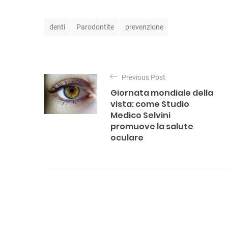
T
denti
Parodontite
prevenzione
a
g
N
s
a
Previous Post
Giornata mondiale della
v
vista: come Studio
Medico Selvini
i
promuove la salute
g
oculare
a
z
i
o