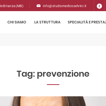
ate Brianza (MB)
info@studiomedicoselvini.it
CHI SIAMO
LA STRUTTURA
SPECIALITÀ E PRESTA
Tag:
prevenzione