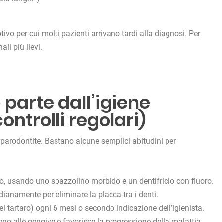
vo per cui molti pazienti arrivano tardi alla diagnosi. Per
li più lievi.
 parte dall’igiene
ontrolli regolari)
 parodontite. Bastano alcune semplici abitudini per
no, usando uno spazzolino morbido e un dentifricio con fluoro.
idianamente per eliminare la placca tra i denti.
l tartaro) ogni 6 mesi o secondo indicazione dell’igienista.
geno alle gengive e favorisce la progressione della malattia.