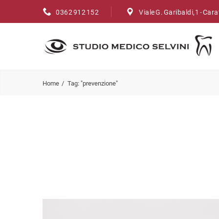
0362 912 152
Viale G. Garibaldi,1 - Car
Home
Tag: "prevenzione"