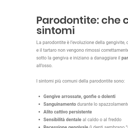
Parodontite: che c
sintomi
La parodontite è l’evoluzione della gengivite
e il tartaro non vengono rimossi correttamente
sotto la gengiva e iniziano a danaggiare il
pa
all’osso.
I sintomi più comuni della parodontite sono:
Gengive arrossate, gonfie o dolenti
Sanguinamento
durante lo spazzolamento o
Alito cattivo persistente
Sensibilità dentale
al caldo o al freddo
Recessione gengivale
(i denti sembrano “