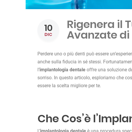
Rigenera il 
10
Avanzate di
DIC
Perdere uno o più denti può essere un’esperie
anche sulla fiducia in sé stessi. Fortunatamen
l’
implantologia dentale
offre una soluzione du
sorriso. In questo articolo, esploriamo che cos’
essere la scelta migliore per te.
Che Cos’è l’Impla
L’
implantologia dentale
è una procedura specia