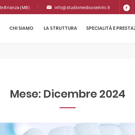
ate Brianza (MB)
info@studiomedicoselvini.it
CHI SIAMO
LA STRUTTURA
SPECIALITÀ E PRESTA
Mese:
Dicembre 2024