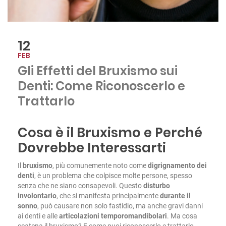
12
FEB
Gli Effetti del Bruxismo sui
Denti: Come Riconoscerlo e
Trattarlo
Cosa è il Bruxismo e Perché
Dovrebbe Interessarti
Il
bruxismo
, più comunemente noto come
digrignamento dei
denti
, è un problema che colpisce molte persone, spesso
senza che ne siano consapevoli. Questo
disturbo
involontario
, che si manifesta principalmente
durante il
sonno
, può causare non solo fastidio, ma anche gravi danni
ai denti e alle
articolazioni temporomandibolari
. Ma cosa
scatena il bruxismo? E come puoi riconoscerlo e trattarlo