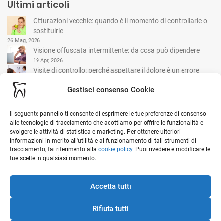
Ultimi articoli
Otturazioni vecchie: quando è il momento di controllarle o
sostituirle
26 Mag, 2026
Visione offuscata intermittente: da cosa può dipendere
19 Apr, 2026
Visite di controllo: perché aspettare il dolore è un errore
comune
Gestisci consenso Cookie
15 Mar, 2026
Il seguente pannello ti consente di esprimere le tue preferenze di consenso
I nostri contatti
alle tecnologie di tracciamento che adottiamo per offrire le funzionalità e
svolgere le attività di statistica e marketing. Per ottenere ulteriori
informazioni in merito all'utilità e al funzionamento di tali strumenti di
Viale G. Garibaldi, 1 - 20841 Carate Brianza (MB)
tracciamento, fai riferimento alla
cookie policy
. Puoi rivedere e modificare le
tue scelte in qualsiasi momento.
Ottieni indicazioni stradali sulla mappa
0362 912 152
Accetta tutti
info@studiomedicoselvini.it
Rifiuta tutti