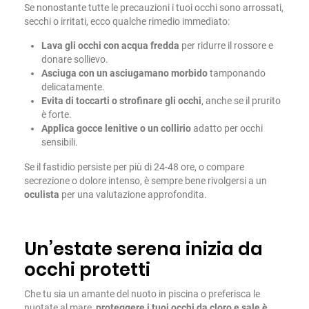
Se nonostante tutte le precauzioni i tuoi occhi sono arrossati,
secchi o irritati, ecco qualche rimedio immediato:
Lava gli occhi con acqua fredda
per ridurre il rossore e
donare sollievo.
Asciuga con un asciugamano morbido
tamponando
delicatamente.
Evita di toccarti o strofinare gli occhi
, anche se il prurito
è forte.
Applica gocce lenitive o un collirio
adatto per occhi
sensibili.
Se il fastidio persiste per più di 24-48 ore, o compare
secrezione o dolore intenso, è sempre bene rivolgersi a un
oculista
per una valutazione approfondita.
Un’estate serena inizia da
occhi protetti
Che tu sia un amante del nuoto in piscina o preferisca le
nuotate al mare,
proteggere i tuoi occhi da cloro e sale è