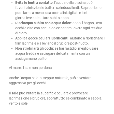
Evita le lenti a contatto
: l’acqua della piscina può
favorire infezioni e batteri se indossi lenti. Se proprio non
puoi farne a meno, usa occhialini sigillati e lenti
giornaliere da buttare subito dopo.
Risciacqua subito con acqua dolce
: dopo il bagno, lava
occhi e viso con acqua dolce per rimuovere ogni residuo
di cloro.
Applica gocce oculari lubrificanti
: aiutano a ripristinare il
film lacrimale e alleviano il bruciore post-nuoto.
Non strofinarti gli occhi
: se hai fastidio, meglio usare
acqua fredda e asciugare delicatamente con un
asciugamano pulito.
Al mare: il sale non perdona
Anche l’acqua salata, seppur naturale, può diventare
aggressiva per gli occhi.
Il
sale
può irritare la superficie oculare e provocare
lacrimazione e bruciore, soprattutto se combinato a sabbia,
vento e sole.