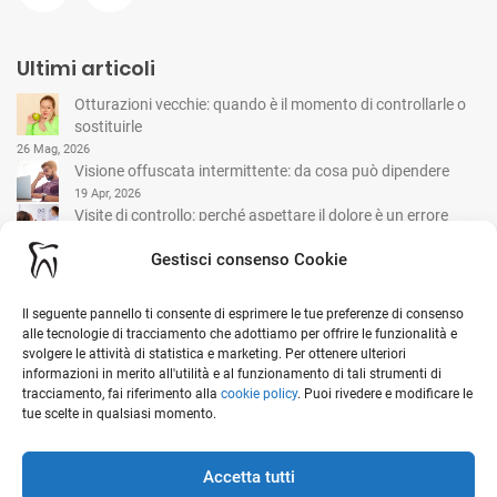
Ultimi articoli
Otturazioni vecchie: quando è il momento di controllarle o
sostituirle
26 Mag, 2026
Visione offuscata intermittente: da cosa può dipendere
19 Apr, 2026
Visite di controllo: perché aspettare il dolore è un errore
comune
Gestisci consenso Cookie
15 Mar, 2026
Il seguente pannello ti consente di esprimere le tue preferenze di consenso
I nostri contatti
alle tecnologie di tracciamento che adottiamo per offrire le funzionalità e
svolgere le attività di statistica e marketing. Per ottenere ulteriori
informazioni in merito all'utilità e al funzionamento di tali strumenti di
tracciamento, fai riferimento alla
cookie policy
. Puoi rivedere e modificare le
Viale G. Garibaldi, 1 - 20841 Carate Brianza (MB)
tue scelte in qualsiasi momento.
Ottieni indicazioni stradali sulla mappa
0362 912 152
Accetta tutti