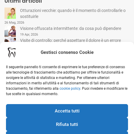
Ultimi articoli
Otturazioni vecchie: quando è il momento di controllarle o
sostituirle
26 Mag, 2026
Visione offuscata intermittente: da cosa può dipendere
19 Apr, 2026
Visite di controllo: perché aspettare il dolore è un errore
comune
Gestisci consenso Cookie
15 Mar, 2026
Il seguente pannello ti consente di esprimere le tue preferenze di consenso
I nostri contatti
alle tecnologie di tracciamento che adottiamo per offrire le funzionalità e
svolgere le attività di statistica e marketing. Per ottenere ulteriori
informazioni in merito all'utilità e al funzionamento di tali strumenti di
tracciamento, fai riferimento alla
cookie policy
. Puoi rivedere e modificare le
Viale G. Garibaldi, 1 - 20841 Carate Brianza (MB)
tue scelte in qualsiasi momento.
Ottieni indicazioni stradali sulla mappa
0362 912 152
Accetta tutti
info@studiomedicoselvini.it
Rifiuta tutti