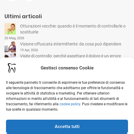
Ultimi articoli
Otturazioni vecchie: quando è il momento di controllarle o
sostituirle
26 Mag, 2026
Visione offuscata intermittente: da cosa può dipendere
19 Apr, 2026
Visite di controllo: perché aspettare il dolore è un errore
comune
Gestisci consenso Cookie
15 Mar, 2026
Il seguente pannello ti consente di esprimere le tue preferenze di consenso
I nostri contatti
alle tecnologie di tracciamento che adottiamo per offrire le funzionalità e
svolgere le attività di statistica e marketing. Per ottenere ulteriori
informazioni in merito all'utilità e al funzionamento di tali strumenti di
Viale G. Garibaldi, 1 - 20841 Carate Brianza (MB)
tracciamento, fai riferimento alla
cookie policy
. Puoi rivedere e modificare le
tue scelte in qualsiasi momento.
Ottieni indicazioni stradali sulla mappa
0362 912 152
Accetta tutti
info@studiomedicoselvini.it